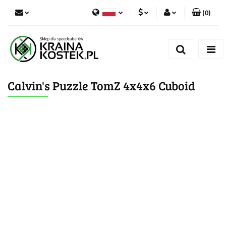
(
0
)
PLN
Zaloguj się
Polski
Zarejestruj się
CZK
Czech
Dodaj zgłoszenie
Calvin's Puzzle TomZ 4x4x6 Cuboid
Zgody cookies