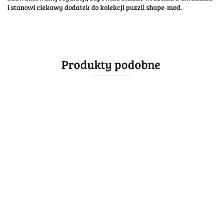
i stanowi ciekawy dodatek do kolekcji puzzli shape‑mod.
Produkty podobne
DianSheng
DianSheng
DianSheng
Calvin's
DianSheng
Magnetic
Magnetic
Galaxy 5x5
Puzzle
Galaxy 4x4
4x4 Mirror
4x4 Mirror
Magnetic
Devil Twin
Magnetic
119.99
119.99
124.99
189.99
Ball Core
Ball Core
119.99
Mirror
5x5x5
Mirror Cube
-25%
-25%
-20%
-35%
Blue
Pink
-25%
Cube Pink
Black Body
Purple
89.99
89.99
99.99
123.49
89.99
(mod)