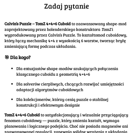
Zadaj pytanie
Calvin’s Puzzle – TomZ 4×4×6 Cuboid
to zaawansowany shape‑mod
zaprojektowany przez holenderskiego konstruktora
TomZ
i
wyprodukowany przez Calvin’s Puzzle. To kształtomod cuboidowy,
który łączy mechanikę 4×4 z wysokością 6 warstw, tworząc bryłę
zmieniającą formę podczas układania.
🎯 Dla kogo?
Dla entuzjastów shape‑modów szukających połączenia
klasycznego cuboidu z geometrią 4×4×6
Dla solverów cierpliwych, chcących rozwijać umiejętności
adaptacji algorytmów cuboidowych
Dla kolekcjonerów, którzy cenią puzzle o stabilnej
konstrukcji i efektownym designie
TomZ 4×4×6 Cuboid
to satysfakcjonujący i wizualnie przyciągający
fenomen cuboidowy — puzzle, który zmienia kształt, wymaga
planowania i logicznego podejścia. Choć nie posiada magnesów ani
zaawansowanej regulacji, zapewnia solidne wrażenia z układania