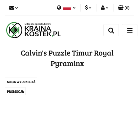
(
0
)
PLN
Zaloguj się
Polski
Zarejestruj się
CZK
Czech
Dodaj zgłoszenie
Calvin's Puzzle Timur Royal
Zgody cookies
Pyraminx
MEGA WYPRZEDAŻ
PROMOCJA