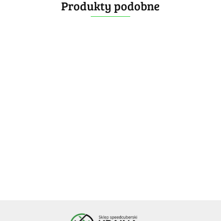
Produkty podobne
Calvin's
Calvin's
Puzzle
Puzzle
Calvin's
Calvin's
Calvin's
Carl's
Multi-
129.99
154.99
Puzzle
Puzzle
Puzzle
Bubbloid
Star
-35%
-35%
Okamoto
Okamoto
Okamoto
5x5x4
Wheel
153.99
163.99
-35%
163.99
-35%
84.49
100.74
Latch Cube
Latch Cube
Latch Cube
Cube
-35%
106.59
106.59
from Japan
from Japan
from Japan
100.09
Black
Purple
Golden