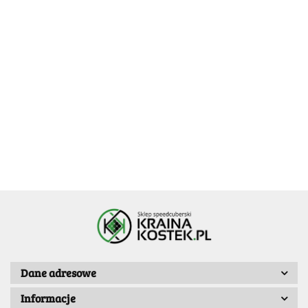
Calvin's
[OUTLET]
Puzzle
[OUTLET] X-
[OUTLET]
[OUTLET]
GAN 356M
Flag
MAN
DaYan
DaYan
63.99
3x3x3
World
59.99
Tornado V3
GuHong Pro
GuHong Pro
-35%
Stickerless
59.99
39.99
39.99
Map 3x3
M Standard
M 3x3x3
M 3x3x3
41.59
Cube
XMD 3x3x3
Magnetic
Magnetic
55mm
54mm
Dane adresowe
Informacje