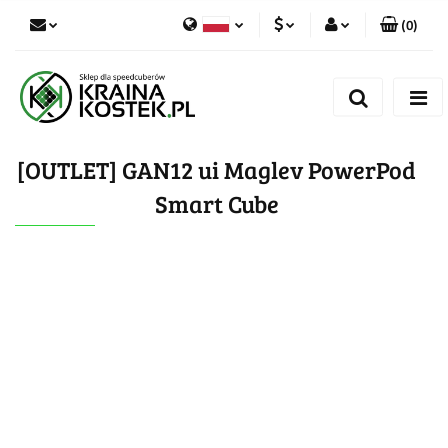
(
0
)
PLN
Zaloguj się
Polski
Zarejestruj się
CZK
Czech
Dodaj zgłoszenie
[OUTLET] GAN12 ui Maglev PowerPod
Zgody cookies
Smart Cube