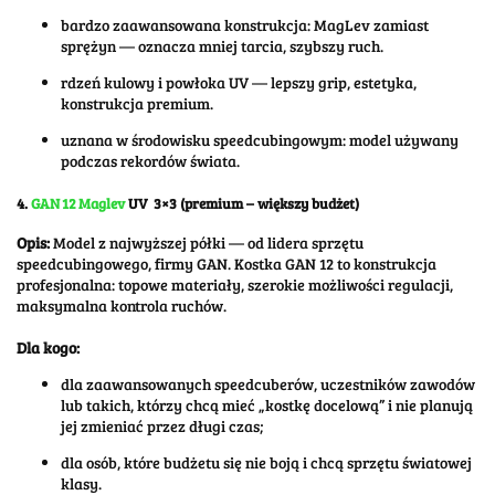
bardzo zaawansowana konstrukcja: MagLev zamiast
sprężyn — oznacza mniej tarcia, szybszy ruch.
rdzeń kulowy i powłoka UV — lepszy grip, estetyka,
konstrukcja premium.
uznana w środowisku speedcubingowym: model używany
podczas rekordów świata.
4.
GAN 12 Maglev
UV 3×3
(premium – większy budżet)
Opis:
Model z najwyższej półki — od lidera sprzętu
speedcubingowego, firmy GAN. Kostka GAN 12 to konstrukcja
profesjonalna: topowe materiały, szerokie możliwości regulacji,
maksymalna kontrola ruchów.
Dla kogo:
dla zaawansowanych speedcuberów, uczestników zawodów
lub takich, którzy chcą mieć „kostkę docelową” i nie planują
jej zmieniać przez długi czas;
dla osób, które budżetu się nie boją i chcą sprzętu światowej
klasy.