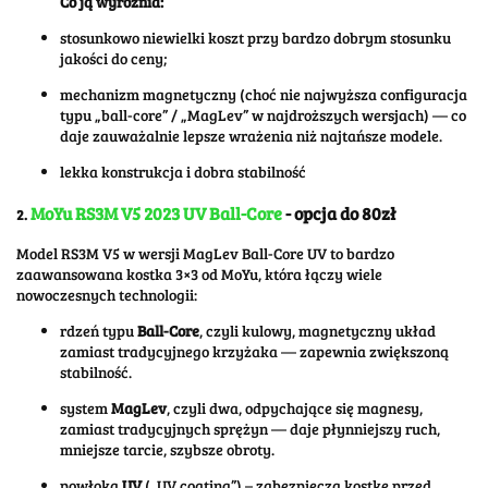
Co ją wyróżnia:
stosunkowo niewielki koszt przy bardzo dobrym stosunku
jakości do ceny;
mechanizm magnetyczny (choć nie najwyższa configuracja
typu „ball-core” / „MagLev” w najdroższych wersjach) — co
daje zauważalnie lepsze wrażenia niż najtańsze modele.
lekka konstrukcja i dobra stabilność
MoYu RS3M V5 2023 UV Ball-Core
-
opcja do 80zł
2.
Model RS3M V5 w wersji MagLev Ball-Core UV to bardzo
zaawansowana kostka 3×3 od MoYu, która łączy wiele
nowoczesnych technologii:
rdzeń typu
Ball-Core
, czyli kulowy, magnetyczny układ
zamiast tradycyjnego krzyżaka — zapewnia zwiększoną
stabilność.
system
MagLev
, czyli dwa, odpychające się magnesy,
zamiast tradycyjnych sprężyn — daje płynniejszy ruch,
mniejsze tarcie, szybsze obroty.
powłoka
UV
(„UV coating”) – zabezpiecza kostkę przed