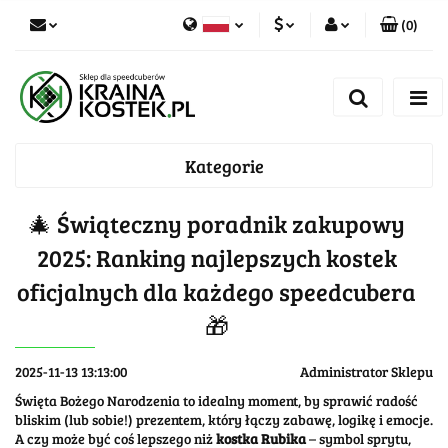
(
0
)
PLN
Zaloguj się
Polski
Zarejestruj się
CZK
Czech
Dodaj zgłoszenie
Kategorie
Zgody cookies
🎄 Świąteczny poradnik zakupowy
2025: Ranking najlepszych kostek
oficjalnych dla każdego speedcubera
🎁
2025-11-13 13:13:00
Administrator Sklepu
Święta Bożego Narodzenia to idealny moment, by sprawić radość
bliskim (lub sobie!) prezentem, który łączy zabawę, logikę i emocje.
A czy może być coś lepszego niż
kostka Rubika
– symbol sprytu,