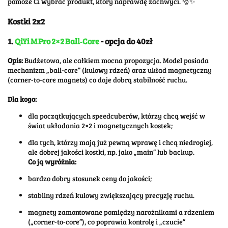
pomoże Ci wybrać produkt, który naprawdę zachwyci. 🎅✨
Kostki 2x2
1.
QiYi M Pro 2×2 Ball‑Core
- opcja do 40zł
Opis:
Budżetowa, ale całkiem mocna propozycja. Model posiada
mechanizm „ball-core” (kulowy rdzeń) oraz układ magnetyczny
(corner-to-core magnets) co daje dobrą stabilność ruchu.
Dla kogo:
dla początkujących speedcuberów, którzy chcą wejść w
świat układania 2×2 i magnetycznych kostek;
dla tych, którzy mają już pewną wprawę i chcą niedrogiej,
ale dobrej jakości kostki, np. jako „main” lub backup.
Co ją wyróżnia:
bardzo dobry stosunek ceny do jakości;
stabilny rdzeń kulowy zwiększający precyzję ruchu.
magnety zamontowane pomiędzy narożnikami a rdzeniem
(„corner-to-core”), co poprawia kontrolę i „czucie”