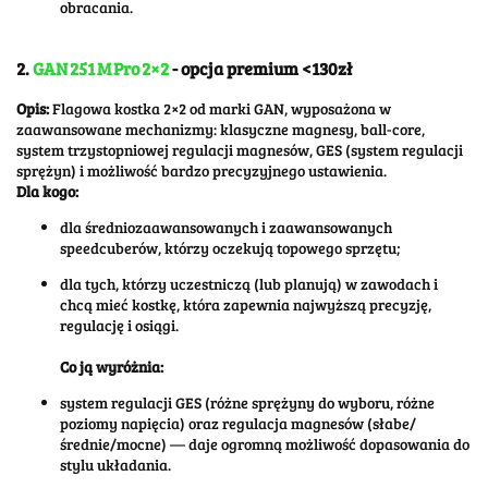
obracania.
2.
GAN 251 M Pro 2×2
- opcja premium <130zł
Opis:
Flagowa kostka 2×2 od marki GAN, wyposażona w
zaawansowane mechanizmy: klasyczne magnesy, ball-core,
system trzystopniowej regulacji magnesów, GES (system regulacji
sprężyn) i możliwość bardzo precyzyjnego ustawienia.
Dla kogo:
dla średniozaawansowanych i zaawansowanych
speedcuberów, którzy oczekują topowego sprzętu;
dla tych, którzy uczestniczą (lub planują) w zawodach i
chcą mieć kostkę, która zapewnia najwyższą precyzję,
regulację i osiągi.
Co ją wyróżnia:
system regulacji GES (różne sprężyny do wyboru, różne
poziomy napięcia) oraz regulacja magnesów (słabe/
średnie/mocne) — daje ogromną możliwość dopasowania do
stylu układania.