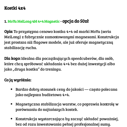
Kostki 4x4
opcja do 50zł
1.
MoYu MeiLong 4M 4×4 Magnetic
-
Opis:
To przystępna cenowo kostka 4×4 od marki MoYu (seria
MeiLong) z fabrycznie zamontowanymi magnesami. Konstrukcja
jest prostsza niż flagowe modele, ale już oferuje magnetyczną
stabilizację ruchu.
Dla kogo:
Idealna dla początkujących speedcuberów, dla osób,
które chcą spróbować układania 4×4 bez dużej inwestycji albo
jako „druga kostka” do treningu.
Co ją wyróżnia:
Bardzo dobry stosunek ceny do jakości — często polecana
jako najlepsza budżetowa 4×4.
Magnetyczna stabilizacja warstw, co poprawia kontrolę w
porównaniu do najtańszych kostek.
Konstrukcja wystarczająca by zacząć układać poważniej,
bez od razu inwestowania pełnej profesjonalnej sumy.