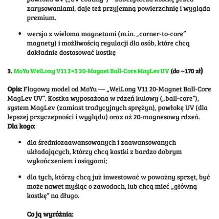
zarysowaniami, daje też przyjemną powierzchnię i wygląda
premium.
wersja z wieloma magnetami (m.in. „corner-to-core”
magnety) i możliwością regulacji dla osób, które chcą
dokładnie dostosować kostkę
)
3.
MoYu WeiLong V11 3×3 20‑Magnet Ball‑Core MagLev UV
(do ~170 zł
Opis:
Flagowy model od MoYu — „WeiLong V11 20-Magnet Ball-Core
MagLev UV”. Kostka wyposażona w rdzeń kulowy („ball-core”),
system MagLev (zamiast tradycyjnych sprężyn), powłokę UV (dla
lepszej przyczepności i wyglądu) oraz aż 20-magnesowy rdzeń.
Dla kogo:
dla średniozaawansowanych i zaawansowanych
układających, którzy chcą kostki z bardzo dobrym
wykończeniem i osiągami;
dla tych, którzy chcą już inwestować w poważny sprzęt, być
może nawet myśląc o zawodach, lub chcą mieć „główną
kostkę” na długo.
Co ją wyróżnia: