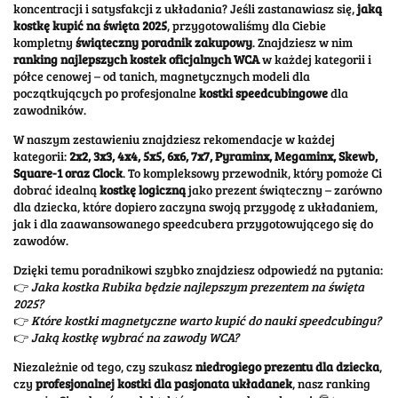
koncentracji i satysfakcji z układania? Jeśli zastanawiasz się,
jaką
kostkę kupić na święta 2025
, przygotowaliśmy dla Ciebie
kompletny
świąteczny poradnik zakupowy
. Znajdziesz w nim
ranking najlepszych kostek oficjalnych WCA
w każdej kategorii i
półce cenowej – od tanich, magnetycznych modeli dla
początkujących po profesjonalne
kostki speedcubingowe
dla
zawodników.
W naszym zestawieniu znajdziesz rekomendacje w każdej
kategorii:
2x2, 3x3, 4x4, 5x5, 6x6, 7x7, Pyraminx, Megaminx, Skewb,
Square-1 oraz Clock
. To kompleksowy przewodnik, który pomoże Ci
dobrać idealną
kostkę logiczną
jako prezent świąteczny – zarówno
dla dziecka, które dopiero zaczyna swoją przygodę z układaniem,
jak i dla zaawansowanego speedcubera przygotowującego się do
zawodów.
Dzięki temu poradnikowi szybko znajdziesz odpowiedź na pytania:
👉
Jaka kostka Rubika będzie najlepszym prezentem na święta
2025?
👉
Które kostki magnetyczne warto kupić do nauki speedcubingu?
👉
Jaką kostkę wybrać na zawody WCA?
Niezależnie od tego, czy szukasz
niedrogiego prezentu dla dziecka
,
czy
profesjonalnej kostki dla pasjonata układanek
, nasz ranking