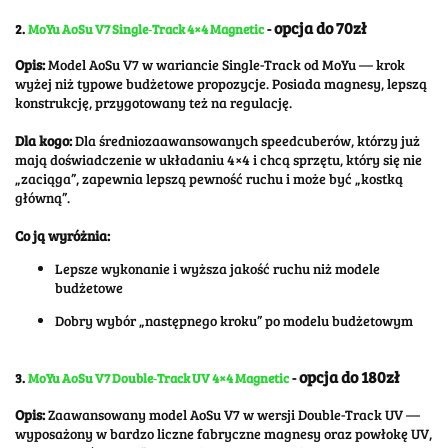
opcja do 70zł
2.
MoYu AoSu V7 Single‑Track 4×4 Magnetic
-
Opis:
Model AoSu V7 w wariancie Single-Track od MoYu — krok
wyżej niż typowe budżetowe propozycje. Posiada magnesy, lepszą
konstrukcję, przygotowany też na regulację.
Dla kogo:
Dla średniozaawansowanych speedcuberów, którzy już
mają doświadczenie w układaniu 4×4 i chcą sprzętu, który się nie
„zaciąga”, zapewnia lepszą pewność ruchu i może być „kostką
główną”.
Co ją wyróżnia:
Lepsze wykonanie i wyższa jakość ruchu niż modele
budżetowe
Dobry wybór „następnego kroku” po modelu budżetowym
opcja do 180zł
3.
MoYu AoSu V7 Double‑Track UV 4×4 Magnetic
-
Opis:
Zaawansowany model AoSu V7 w wersji Double-Track UV —
wyposażony w bardzo liczne fabryczne magnesy oraz powłokę UV,