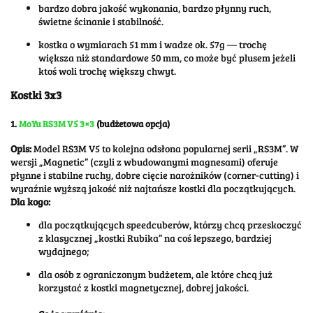
bardzo dobra jakość wykonania, bardzo płynny ruch,
świetne ścinanie i stabilność.
kostka o wymiarach 51 mm i wadze ok. 57g — trochę
większa niż standardowe 50 mm, co może być plusem jeżeli
ktoś woli trochę większy chwyt.
Kostki 3x3
1.
MoYu RS3M V5 3×3
(budżetowa opcja)
Opis:
Model RS3M V5 to kolejna odsłona popularnej serii „RS3M”. W
wersji „Magnetic” (czyli z wbudowanymi magnesami) oferuje
płynne i stabilne ruchy, dobre cięcie narożników (corner-cutting) i
wyraźnie wyższą jakość niż najtańsze kostki dla początkujących.
Dla kogo:
dla początkujących speedcuberów, którzy chcą przeskoczyć
z klasycznej „kostki Rubika” na coś lepszego, bardziej
wydajnego;
dla osób z ograniczonym budżetem, ale które chcą już
korzystać z kostki magnetycznej, dobrej jakości.