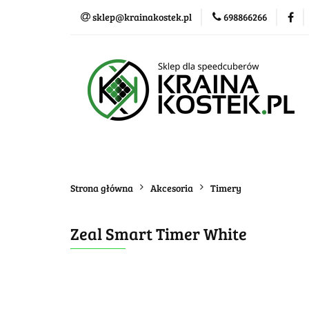
sklep@krainakostek.pl
698866266
Klasyczne kostki
Nowości
Promo
Klasyczne kostki
Układanki i łamigłówk
Strona główna
Akcesoria
Timery
Zeal Smart Timer White