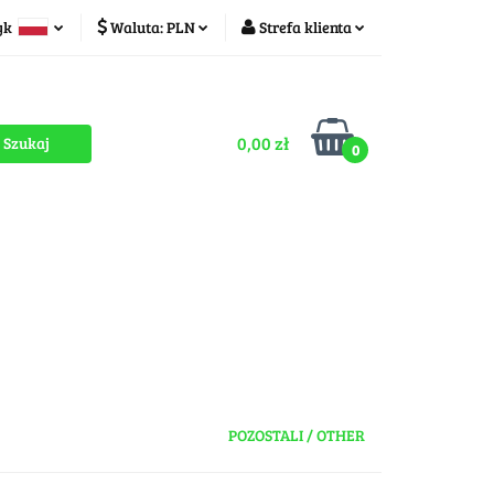
yk
Waluta:
PLN
Strefa klienta
ducenci
PLN
Zaloguj się
olski
CZK
Zarejestruj się
zech
0,00 zł
Dodaj zgłoszenie
0
Zgody cookies
romocje
OUTLET
MEGA WYPRZEDAŻ
POZOSTALI / OTHER