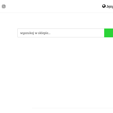
Jęz
Układanki i łamigłówki
Akcesoria
TCG
Pro
P
cje
OUTLET
MEGA WYPRZEDAŻ
C
i
Akcesoria
TCG
Producenci
Nowości
P