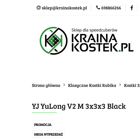
sklep@krainakostek.pl
698866266
Klasyczne kostki
Nowości
Promo
Klasyczne kostki
Układanki i łamigłówk
Strona główna
Klasyczne Kostki Rubika
Kostki 
YJ YuLong V2 M 3x3x3 Black
PROMOCJA
MEGA WYPRZEDAŻ