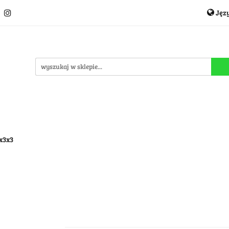
Jęz
Układanki i łamigłówki
Akcesoria
TCG
Pro
P
cje
OUTLET
MEGA WYPRZEDAŻ
C
i
Akcesoria
TCG
Producenci
Nowości
P
3x3x3