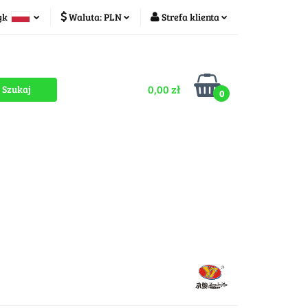
yk
Waluta:
PLN
Strefa klienta
ducenci
PLN
Zaloguj się
olski
CZK
Zarejestruj się
zech
0,00 zł
Dodaj zgłoszenie
0
Zgody cookies
romocje
OUTLET
MEGA WYPRZEDAŻ