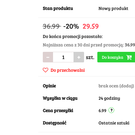
Stan produktu
Nowy produkt
36.99
-20%
29.59
Do końca promocji pozostało:
Najniższa cena z 30 dni przed promocją:
36.99
szt.
Do koszyka
Do przechowalni
Opinie
brak ocen
(dodaj)
Wysyłka w ciągu
24 godziny
Cena przesyłki
6.99
Dostępność
Ostatnie sztuki