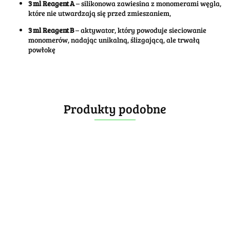
3 ml Reagent A
– silikonowa zawiesina z monomerami węgla,
które nie utwardzają się przed zmieszaniem,
3 ml Reagent B
– aktywator, który powoduje sieciowanie
monomerów, nadając unikalną, ślizgającą, ale trwałą
powłokę
Produkty podobne
Smar
Smar
GAN
GAN
Smar
Smar
Lube
Smar
Smar
Lube
17.99
17.99
TheCubicle
TheCubicle
V3
TheCubicle
TheCubicle
V2
-
- DNM-37
10ml
- Angstrom
- Angstrom
10ML