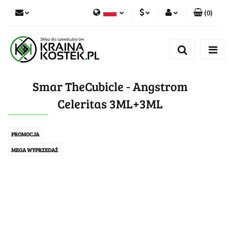
(
0
)
PLN
Zaloguj się
Polski
Zarejestruj się
CZK
Czech
Dodaj zgłoszenie
Smar TheCubicle - Angstrom
Zgody cookies
Celeritas 3ML+3ML
PROMOCJA
MEGA WYPRZEDAŻ