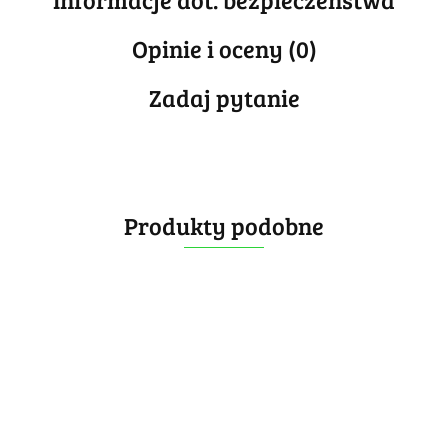
Opinie i oceny (0)
Zadaj pytanie
Produkty podobne
Diansheng
Diansheng
Diansheng
Diansheng
Diansheng
Dian
Timer (
Timer (
Timer (
Timer (
Timer (
Timer