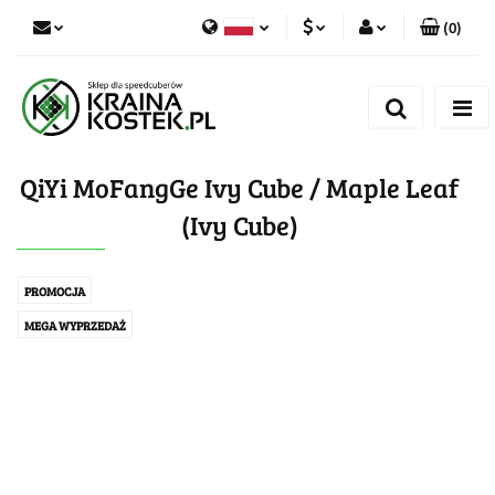
(
0
)
PLN
Zaloguj się
Polski
Zarejestruj się
CZK
Czech
Dodaj zgłoszenie
QiYi MoFangGe Ivy Cube / Maple Leaf
Zgody cookies
(Ivy Cube)
PROMOCJA
MEGA WYPRZEDAŻ