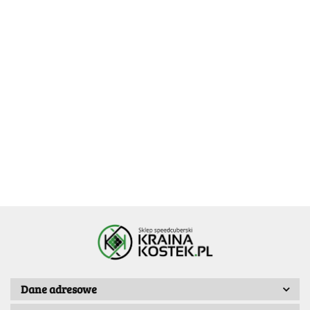
QiYi
Smart
QiYi
Timer
Smart
58.99
Diansheng
Stoper do
Timer
-10%
Timer ( Mold
58.99
[OUTLET] GAN
układania
XuanWu
52.99
A ) - Black
-10%
Halo Smart
39.99
-25%
kostek QiYi
48.99
-10%
52.99
Timer -
29.99
Timer
69.99
43.99
Bluetooth
Dane adresowe