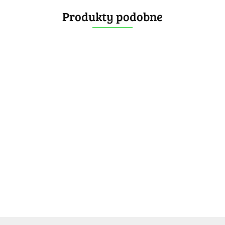
Produkty podobne
Mata
Mata
MoYu
XMD
MoYu
Mata
V3
Mata MoYu
Duża Mata
Mini
29.99
CFOP
23.99
Cyberpunk
29.90
Mata do
QiYi
Mat
-25%
Duża
-20%
Medium
-20%
Speedcubingu
MoFangGe
22.49
23.99
33.90
19.19
23.99
QiYi Mini
Czarna
-20%
28.99
-20%
-20%
19.19
23.19
27.19