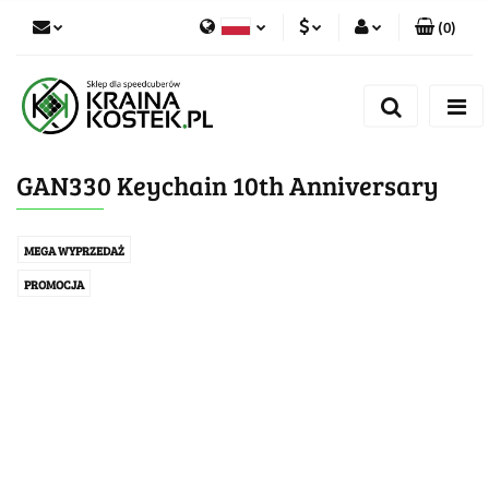
(
0
)
PLN
Zaloguj się
Polski
Zarejestruj się
CZK
Czech
Dodaj zgłoszenie
GAN330 Keychain 10th Anniversary
Zgody cookies
MEGA WYPRZEDAŻ
PROMOCJA