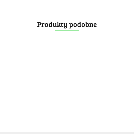
Produkty podobne
QiYi
QiYi
QiYi
Brelok
Mini
Mini
GAN 328
GAN 328
MoYu
MoYu
2x2x2
Gear
Ivy
Keychain
Keychain
MeiLong
MeiLong
14.90
17.99
17.99
Brelok
Cube
Gray
Breloczek
Breloczek
-20%
-20%
-20%
36.99
36.99
14.99
14.99
Brelok
3.5 3x3x3
3cm
11.99
14.39
14.39
-20%
-20%
29.59
29.59