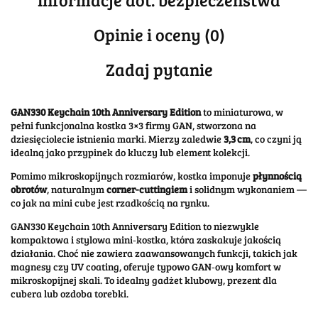
Opinie i oceny (0)
Zadaj pytanie
GAN330 Keychain 10th Anniversary Edition
to miniaturowa, w
pełni funkcjonalna kostka 3×3 firmy GAN, stworzona na
dziesięciolecie istnienia marki. Mierzy zaledwie
3,3 cm
, co czyni ją
idealną jako przypinek do kluczy lub element kolekcji.
Pomimo mikroskopijnych rozmiarów, kostka imponuje
płynnością
obrotów
, naturalnym
corner-cuttingiem
i solidnym wykonaniem —
co jak na mini cube jest rzadkością na rynku.
GAN330 Keychain 10th Anniversary Edition to niezwykle
kompaktowa i stylowa mini‑kostka, która zaskakuje jakością
działania. Choć nie zawiera zaawansowanych funkcji, takich jak
magnesy czy UV coating, oferuje typowo GAN‑owy komfort w
mikroskopijnej skali. To idealny gadżet klubowy, prezent dla
cubera lub ozdoba torebki.