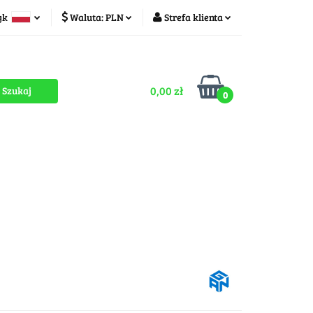
yk
Waluta:
PLN
Strefa klienta
ducenci
PLN
Zaloguj się
olski
CZK
Zarejestruj się
zech
0,00 zł
Dodaj zgłoszenie
0
Zgody cookies
romocje
OUTLET
MEGA WYPRZEDAŻ