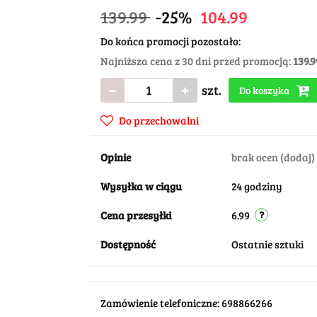
139.99
-25%
104.99
Do końca promocji pozostało:
Najniższa cena z 30 dni przed promocją:
139.9
szt.
Do koszyka
Do przechowalni
Opinie
brak ocen
(dodaj)
Wysyłka w ciągu
24 godziny
Cena przesyłki
6.99
Dostępność
Ostatnie sztuki
Zamówienie telefoniczne: 698866266