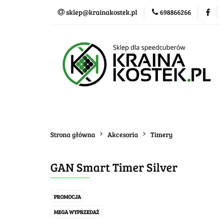
sklep@krainakostek.pl
698866266
Klasyczne kostki
Nowości
Promo
Klasyczne kostki
Układanki i łamigłówk
Strona główna
Akcesoria
Timery
GAN Smart Timer Silver
PROMOCJA
MEGA WYPRZEDAŻ