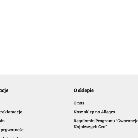
) - Black
) - W
39.99
-25%
39.9
UTLET] GAN Halo Smart Timer -
29.99
29.9
uetooth
.99
acje
O sklepie
a
O nas
 reklamacje
Nasz sklep na Allegro
in
Regulamin Programu "Gwarancj
Najniższych Cen"
 prywatności