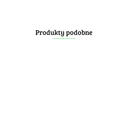
Produkty podobne
Diansheng Timer ( Mold A
Dian