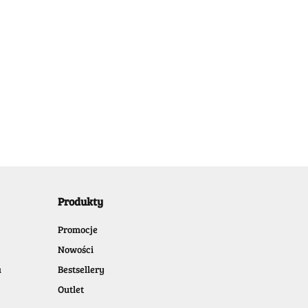
) - Black
hite
39.99
-25%
9
-25%
29.99
9
Produkty
Promocje
Nowości
a
Bestsellery
Outlet