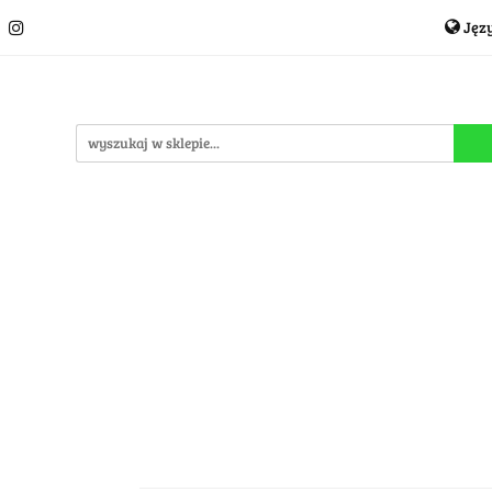
Jęz
Układanki i łamigłówki
Akcesoria
TCG
Pro
P
cje
OUTLET
MEGA WYPRZEDAŻ
C
i
Akcesoria
TCG
Producenci
Nowości
P