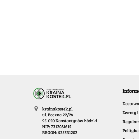
Bluetooth
139.99
-20%
[O
111.99
Bl
69
Inform
Dostaw
krainakostek.pl
Zwroty i
ul. Boczna 22/24
95-050 Konstantynów Łódzki
Regulam
NIP: 7312081615
Polityka
REGON: 525531202