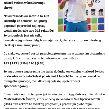
rekord świata w konkurencji
skewb!
Nowa rekordowa średnia to
1.37
sekundy
, co oznacza, że Ignacy
poprawił poprzedni najlepszy
wynik na świecie aż o
0.15 sekundy
!
To osiągnięcie jest nie tylko
dowodem jego niezwykłych umiejętności, ale też rezultatem miesięcy
ciężkiej i sumiennej pracy.
Co ciekawe, rekord został przypieczętowany już w czwartym ułożeniu, a
czasy, które złożyły się na ten niesamowity wynik to:
1.22 | 1.43 | (1.16) | 1.46 | (2.93)
To wyjątkowe wydarzenie ma także dodatkowy wymiar –
rekord świata
w skewbie wraca do Polski po niemal 8 latach
! To nie tylko powód do
dumy dla Ignacego, ale i dla całej polskiej społeczności
speedcubingowej.
Ignacy nie zwalnia tempa – już za niecałe trzy tygodnie weźmie udział w
Mistrzostwach Świata
, które odbędą się w dniach
3–6 lipca w Seattle
(USA)
. Ten rekord to świetny prognostyk przed tym globalnym
wydarzeniem i jesteśmy pewni, że Ignacy pokaże się tam z najlepszej