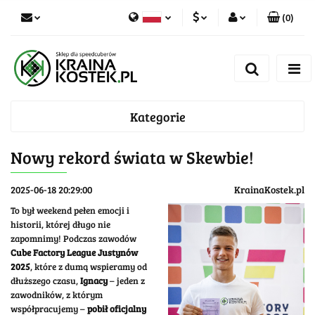
(
0
)
PLN
Zaloguj się
Polski
Zarejestruj się
CZK
Czech
Dodaj zgłoszenie
Kategorie
Zgody cookies
Nowy rekord świata w Skewbie!
2025-06-18 20:29:00
KrainaKostek.pl
To był weekend pełen emocji i
historii, której długo nie
zapomnimy! Podczas zawodów
Cube Factory League Justynów
2025
, które z dumą wspieramy od
dłuższego czasu,
Ignacy
– jeden z
zawodników, z którym
współpracujemy –
pobił oficjalny